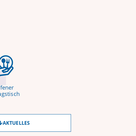
fener
agstisch
AKTUELLES