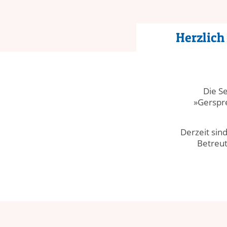
Herzlic
Die S
»Gerspre
Derzeit sind
Betreu