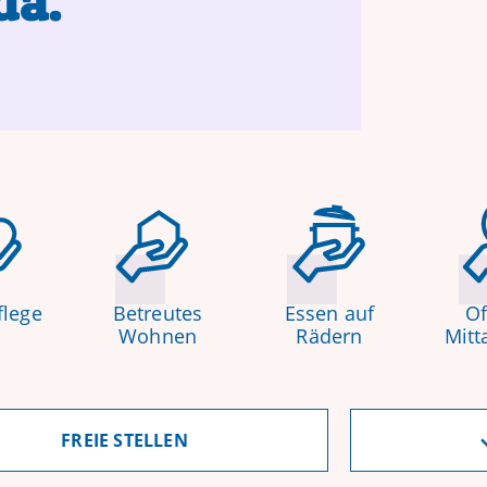
da.
tzige GmbH ist immer in Ihrer Nähe.
flege
Betreutes
Essen auf
Of
Wohnen
Rädern
Mitt
FREIE STELLEN